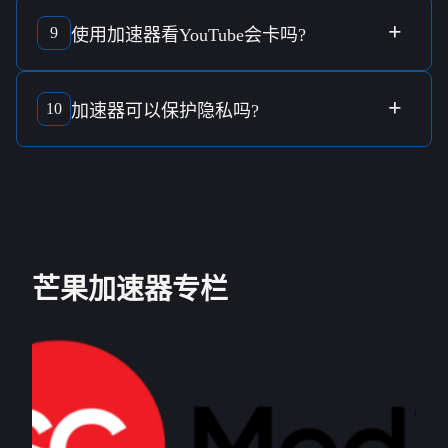
选择
最快的加速节点
可以通过
自动选择
功能，或者手动测试
各个
节点的延迟
来决定哪一个是最佳选择。
+
9
使用
加速器
看
YouTube
会卡吗?
使用
加速器
看
YouTube
是否会卡，主要取决于
加速器服务器
的
速度和稳定性
。高质量的
加速器
通常能够提供流畅的
观看
+
10
加速器
可以
保护隐私
吗?
体验
。
加速器
通常提供某种程度的
隐私保护
，但效果取决于其
加密
技术
和
隐私政策
。建议选择使用
军规加密
技术的服务以确保
安全
。
芒果加速器专栏