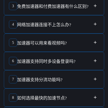
户数据
，因此建议选择具有
严格隐私政策
和
不记录日志
承诺
+
3
免费加速器
和
付费加速器
有什么区别?
的服务。
免费加速器
通常伴随有限的
带宽
和
连接速度
，而
付费加速器
则通常提供更好的
速度
、
稳定性
和
支持服务
。
+
4
网络加速器连接不上
怎么办?
若
网络加速器连接不上
，建议先检查
网络设置
和
防火墙配
置
，然后寻求
技术支持
的协助。
+
5
加速器
可以用来
看视频
吗?
加速器
通常可以提升
视频串流
的速度，使
观影体验
更加顺
畅，尤其是针对被
区域限制
的影音内容。
+
6
加速器
支持
同时多设备登录
吗?
是否支持
同时多设备登录
取决于
加速器
的
服务方案
，某些
加
速器
允许多个设备
同时连接
，但具体数量因服务商而异。
+
7
加速器
支持
分流功能
吗?
一些
加速器
提供
分流功能
，允许用户选择通过
加速器
的流量
和直连互联网的流量，灵活管理
网络流量
。
+
8
如何选择
最快的加速节点
?