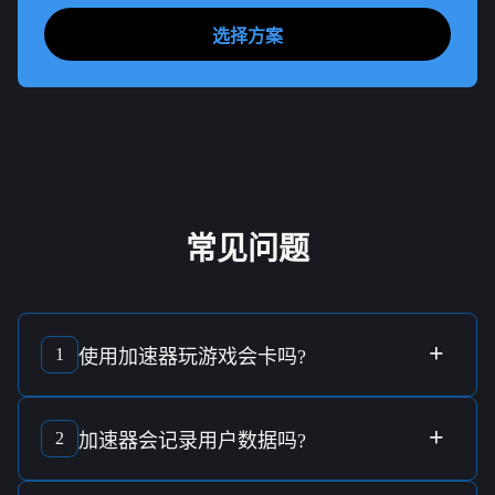
选择方案
常见问题
+
1
使用
加速器玩游戏
会卡吗?
使用
加速器
时是否会卡，取决于该
加速器
的
伺服器质量
和
网
路速度
。优质的
加速器
可有效减少
延迟
，提升
游戏体验
。
+
2
加速器
会
记录用户数据
吗?
取决于
加速器
提供商的
隐私政策
。某些
加速器
可能会
记录用